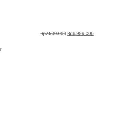
Rp
7.500.000
Rp
6.999.000