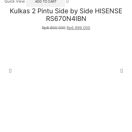
Quick View
ADD TO CART
Kulkas 2 Pintu Side by Side HISENSE
RS670N4IBN
Rp
8.800.000
Rp
6.999.000
Qu