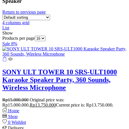
Speaker
Return to previous page
4 columns grid
List
Show
Products per page
Sale 8%
SONY ULT TOWER 10 SRS-ULT1000
Karaoke Speaker Party, 360 Sounds,
Wireless Microphone
Rp
15.000.000
Original price was:
Rp15.000.000.
Rp
13.750.000
Current price is: Rp13.750.000.
Home
Shop
0
Wishlist
Delivery