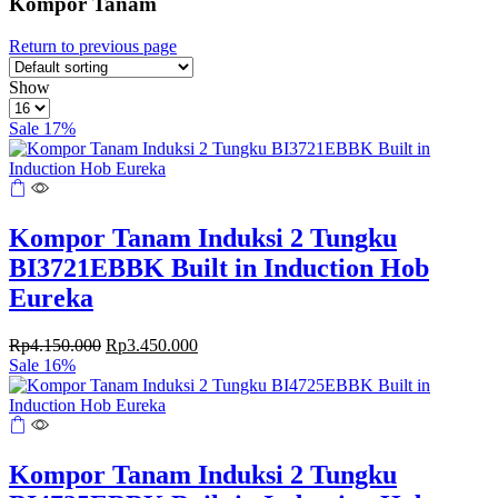
Kompor Tanam
Return to previous page
4
List
Show
columns
Products
grid
per
Sale 17%
page
Kompor Tanam Induksi 2 Tungku
BI3721EBBK Built in Induction Hob
Eureka
Original
Current
Rp
4.150.000
Rp
3.450.000
price
price
Sale 16%
was:
is:
Rp4.150.000.
Rp3.450.000.
Kompor Tanam Induksi 2 Tungku