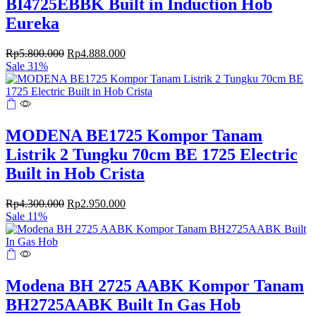
BI4725EBBK Built in Induction Hob
Eureka
Original
Current
Rp
5.800.000
Rp
4.888.000
price
price
Sale 31%
was:
is:
Rp5.800.000.
Rp4.888.000.
MODENA BE1725 Kompor Tanam
Listrik 2 Tungku 70cm BE 1725 Electric
Built in Hob Crista
Original
Current
Rp
4.300.000
Rp
2.950.000
price
price
Sale 11%
was:
is:
Rp4.300.000.
Rp2.950.000.
Modena BH 2725 AABK Kompor Tanam
BH2725AABK Built In Gas Hob