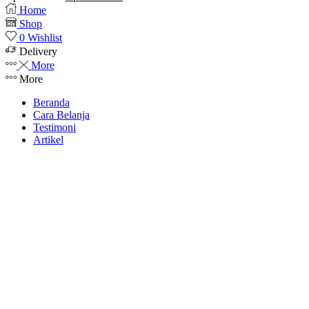
price
price
Home
was:
is:
Shop
Rp7.450.000.
Rp6.939.000.
0
Wishlist
Delivery
More
More
Beranda
Cara Belanja
Testimoni
Artikel