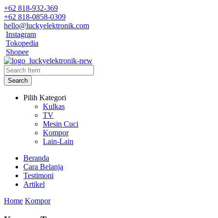
+62 818-932-369
+62 818-0858-0309
hello@luckyelektronik.com
Instagram
Tokopedia
Shopee
Search
Pilih Kategori
Kulkas
TV
Mesin Cuci
Kompor
Lain-Lain
Beranda
Cara Belanja
Testimoni
Artikel
Home
Kompor