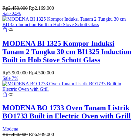
Original
Current
Rp
2.450.000
Rp
2.169.000
price
price
Sale 24%
was:
is:
Rp2.450.000.
Rp2.169.000.
MODENA BI 1325 Kompor Induksi
Tanam 2 Tungku 30 cm BI1325 Induction
Built in Hob Stove Schott Glass
Original
Current
Rp
5.900.000
Rp
4.500.000
price
price
Sale 7%
was:
is:
Rp5.900.000.
Rp4.500.000.
MODENA BO 1733 Oven Tanam Listrik
BO1733 Built in Electric Oven with Grill
Modena
Original
Current
Rp
7.450.000
Rp
6.939.000