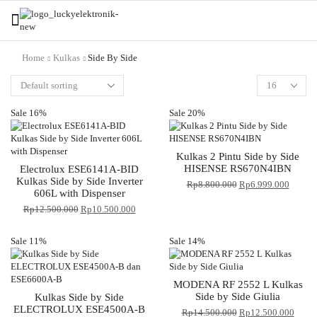
Home
Kulkas
Side By Side
Sale 16%
Sale 20%
Kulkas 2 Pintu Side by Side
HISENSE RS670N4IBN
Electrolux ESE6141A-BID
Kulkas Side by Side Inverter
Rp
8.800.000
Rp
6.999.000
606L with Dispenser
Rp
12.500.000
Rp
10.500.000
Sale 11%
Sale 14%
MODENA RF 2552 L Kulkas
Side by Side Giulia
Kulkas Side by Side
ELECTROLUX ESE4500A-B
Rp
14.500.000
Rp
12.500.000