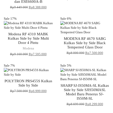
dan ESE6600A-B
Rp
9.449.000
Rp
8.388.000
Sale 17%
Sale 6%
Modena RF 4310 MABK
Kulkas Side by Side Multi
MODENA RF 4670 SABG
Door 4 Pintu
Kulkas Side by Side Black
Temperred Glass Door
Modena
Rp
8.000.000
Rp
7.500.000
Rp
9.160.000
Rp
7.595.000
Sale 7%
Sale 5%
POLYTRON PRS455S Kulkas
Side by Side
SHARP SJ-IS50MA-SL Kulkas
Side by Side SJIS50MASL
Rp
7.500.000
Rp
6.999.000
Model Baru Penerus SJ-
IS50M-SL
Rp
8.699.000
Rp
8.299.000