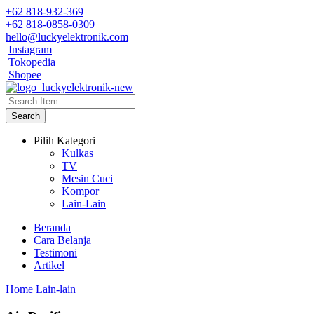
+62 818-932-369
+62 818-0858-0309
hello@luckyelektronik.com
Instagram
Tokopedia
Shopee
Search
Pilih Kategori
Kulkas
TV
Mesin Cuci
Kompor
Lain-Lain
Beranda
Cara Belanja
Testimoni
Artikel
Home
Lain-lain