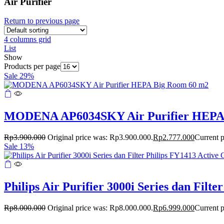
Air Purifier
Return to previous page
4 columns grid
List
Show
Products per page
Sale 29%
MODENA AP6034SKY Air Purifier HEPA 
Rp
3.900.000
Original price was: Rp3.900.000.
Rp
2.777.000
Current p
Sale 13%
Philips Air Purifier 3000i Series dan Filt
Rp
8.000.000
Original price was: Rp8.000.000.
Rp
6.999.000
Current p