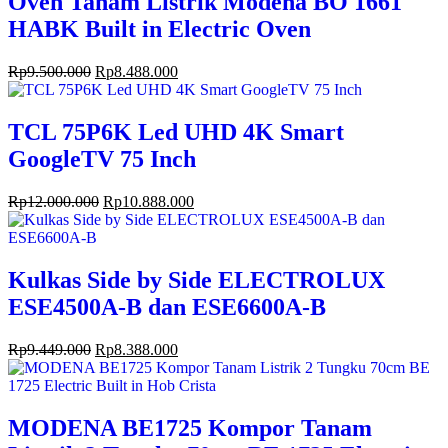
Oven Tanam Listrik Modena BO 1661
HABK Built in Electric Oven
Rp
9.500.000
Rp
8.488.000
TCL 75P6K Led UHD 4K Smart
GoogleTV 75 Inch
Rp
12.000.000
Rp
10.888.000
Kulkas Side by Side ELECTROLUX
ESE4500A-B dan ESE6600A-B
Rp
9.449.000
Rp
8.388.000
MODENA BE1725 Kompor Tanam