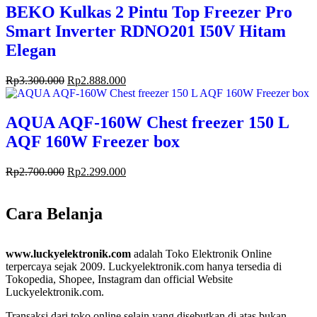
BEKO Kulkas 2 Pintu Top Freezer Pro
Smart Inverter RDNO201 I50V Hitam
Elegan
Rp
3.300.000
Rp
2.888.000
AQUA AQF-160W Chest freezer 150 L
AQF 160W Freezer box
Rp
2.700.000
Rp
2.299.000
Cara Belanja
www.luckyelektronik.com
adalah Toko Elektronik Online
terpercaya sejak 2009. Luckyelektronik.com hanya tersedia di
Tokopedia, Shopee, Instagram dan official Website
Luckyelektronik.com.
Transaksi dari toko online selain yang disebutkan di atas bukan