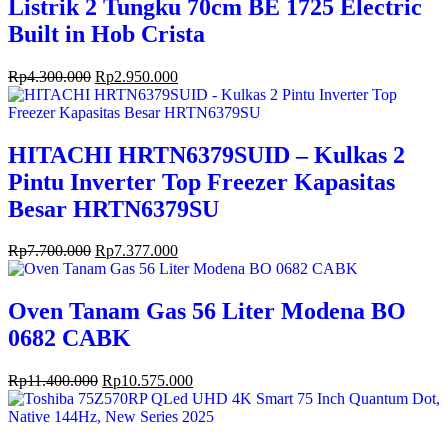
Listrik 2 Tungku 70cm BE 1725 Electric
Built in Hob Crista
Rp
4.300.000
Rp
2.950.000
HITACHI HRTN6379SUID – Kulkas 2
Pintu Inverter Top Freezer Kapasitas
Besar HRTN6379SU
Rp
7.700.000
Rp
7.377.000
Oven Tanam Gas 56 Liter Modena BO
0682 CABK
Rp
11.400.000
Rp
10.575.000