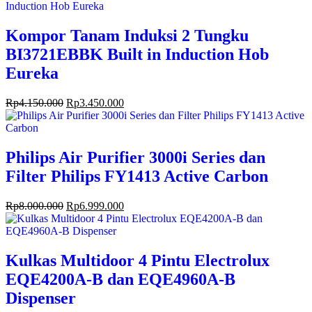
Kompor Tanam Induksi 2 Tungku
BI3721EBBK Built in Induction Hob
Eureka
Rp
4.150.000
Rp
3.450.000
Philips Air Purifier 3000i Series dan
Filter Philips FY1413 Active Carbon
Rp
8.000.000
Rp
6.999.000
Kulkas Multidoor 4 Pintu Electrolux
EQE4200A-B dan EQE4960A-B
Dispenser