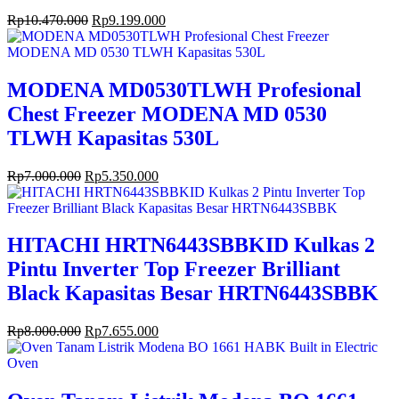
Rp
10.470.000
Rp
9.199.000
MODENA MD0530TLWH Profesional
Chest Freezer MODENA MD 0530
TLWH Kapasitas 530L
Rp
7.000.000
Rp
5.350.000
HITACHI HRTN6443SBBKID Kulkas 2
Pintu Inverter Top Freezer Brilliant
Black Kapasitas Besar HRTN6443SBBK
Rp
8.000.000
Rp
7.655.000