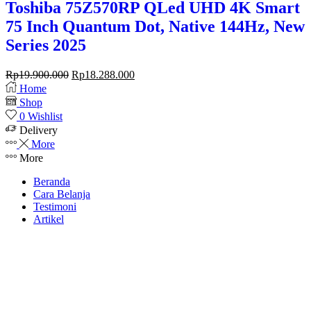
Toshiba 75Z570RP QLed UHD 4K Smart
75 Inch Quantum Dot, Native 144Hz, New
Series 2025
Rp
19.900.000
Rp
18.288.000
Home
Shop
0
Wishlist
Delivery
More
More
Beranda
Cara Belanja
Testimoni
Artikel