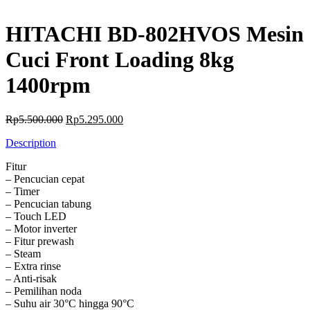
HITACHI BD-802HVOS Mesin
Cuci Front Loading 8kg
1400rpm
Original
Current
Rp
5.500.000
Rp
5.295.000
price
price
Description
was:
is:
Rp5.500.000.
Rp5.295.000.
Fitur
– Pencucian cepat
– Timer
– Pencucian tabung
– Touch LED
– Motor inverter
– Fitur prewash
– Steam
– Extra rinse
– Anti-risak
– Pemilihan noda
– Suhu air 30°C hingga 90°C