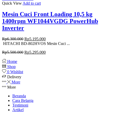
Quick View
Add to cart
Mesin Cuci Front Loading 10,5 kg
1400rpm WF1044VGDG PowerHub
Inverter
Original
Current
Rp
6.300.000
Rp
5.195.000
price
price
HITACHI BD-802HVOS Mesin Cuci ...
was:
is:
Original
Current
Rp
5.500.000
Rp
5.295.000
Rp6.300.000.
Rp5.195.000.
price
price
was:
is:
Home
Rp5.500.000.
Rp5.295.000.
Shop
0
Wishlist
Delivery
More
More
Beranda
Cara Belanja
Testimoni
Artikel