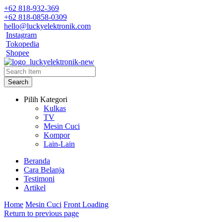
+62 818-932-369
+62 818-0858-0309
hello@luckyelektronik.com
Instagram
Tokopedia
Shopee
Search
Pilih Kategori
Kulkas
TV
Mesin Cuci
Kompor
Lain-Lain
Beranda
Cara Belanja
Testimoni
Artikel
Home
Mesin Cuci
Front Loading
Return to previous page