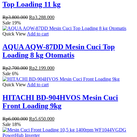
Top Loading 11 kg
Original
Current
Rp
3.800.000
Rp
3.288.000
price
price
Sale 19%
was:
is:
Rp3.800.000.
Rp3.288.000.
Quick View
Add to cart
AQUA AQW-87DD Mesin Cuci Top
Loading 8 kg Otomatis
Original
Current
Rp
2.700.000
Rp
2.199.000
price
price
Sale 6%
was:
is:
Rp2.700.000.
Rp2.199.000.
Quick View
Add to cart
HITACHI BD-904HVOS Mesin Cuci
Front Loading 9kg
Original
Current
Rp
6.000.000
Rp
5.650.000
price
price
Sale 18%
was:
is:
Rp6.000.000.
Rp5.650.000.