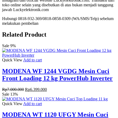
Instagram dan official Website Luckyelektronik.com. Transaksi dari
toko online selain yang disebutkan di atas bukan menjadi tanggung
jawab Luckyelektronik.com
Hubungi 0818-932-369/0818-0858-0309 (WA/SMS/Telp) sebelum
melakukan pembelian
Related Product
Sale 9%
Quick View
Add to cart
MODENA WF 1244 VGDG Mesin Cuci
Front Loading 12 kg PowerHub Inverter
Original
Current
Rp
7.000.000
Rp
6.399.000
price
price
Sale 13%
was:
is:
Rp7.000.000.
Rp6.399.000.
Quick View
Add to cart
MODENA WT 1120 UFGY Mesin Cuci