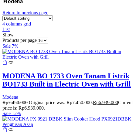
Modena
Return to previous page
4 columns grid
List
Show
Products per page
Sale 7%
MODENA BO 1733 Oven Tanam Listrik
BO1733 Built in Electric Oven with Grill
Modena
Rp
7.450.000
Original price was: Rp7.450.000.
Rp
6.939.000
Current
price is: Rp6.939.000.
Sale 12%