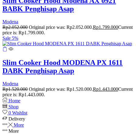
Slim Cooker Hood Modena AX 0921
BABK Penghisap Asap
Modena
Rp
2.052.000
Original price was: Rp2.052.000.
Rp
1.799.000
Current
price is: Rp1.799.000.
Sale 5%
Slim Cooker Hood MODENA PX 1611
DABK Penghisap Asap
Modena
Rp
1.520.000
Original price was: Rp1.520.000.
Rp
1.443.000
Current
price is: Rp1.443.000.
Home
Shop
0
Wishlist
Delivery
More
More