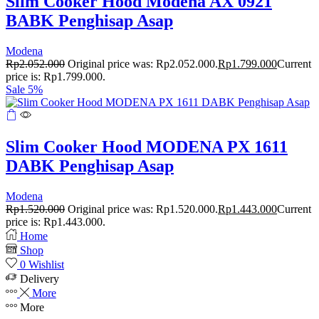
Slim Cooker Hood Modena AX 0921
BABK Penghisap Asap
Modena
Rp
2.052.000
Original price was: Rp2.052.000.
Rp
1.799.000
Current
price is: Rp1.799.000.
Sale 5%
Slim Cooker Hood MODENA PX 1611
DABK Penghisap Asap
Modena
Rp
1.520.000
Original price was: Rp1.520.000.
Rp
1.443.000
Current
price is: Rp1.443.000.
Home
Shop
0
Wishlist
Delivery
More
More