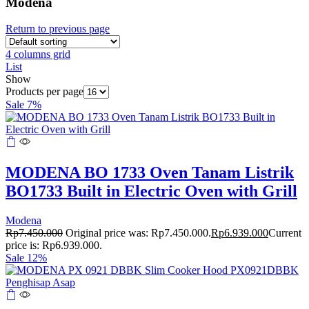
Modena
Return to previous page
4 columns grid
List
Show
Products per page
Sale 7%
MODENA BO 1733 Oven Tanam Listrik
BO1733 Built in Electric Oven with Grill
Modena
Rp
7.450.000
Original price was: Rp7.450.000.
Rp
6.939.000
Current
price is: Rp6.939.000.
Sale 12%