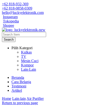
+62 818-932-369
+62 818-0858-0309
hello@luckyelektronik.com
Instagram
Tokopedia
Shopee
Search
Pilih Kategori
Kulkas
TV
Mesin Cuci
Kompor
Lain-Lain
Beranda
Cara Belanja
Testimoni
Artikel
Home
Lain-lain
Air Purifier
Return to previous page