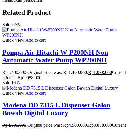
melakukan pembelian
Related Product
Sale 22%
Quick View
Add to cart
Pompa Air Hitachi W-P200NH Non
Automatic Water Pump WP200NH
Rp
1.400.000
Original price was: Rp1.400.000.
Rp
1.088.000
Current
price is: Rp1.088.000.
Sale 14%
Quick View
Add to cart
Modena DD 7315 L Dispenser Galon
Bawah Digital Luxury
Rp
4.500.000
Original price was: Rp4.500.000.
Rp
3.888.000
Current