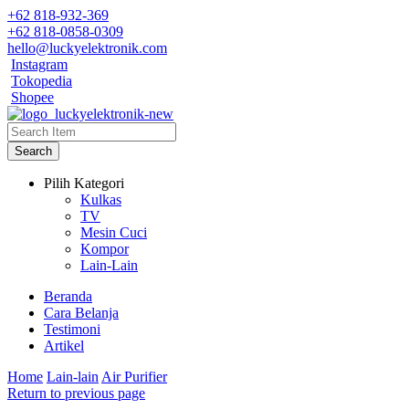
+62 818-932-369
+62 818-0858-0309
hello@luckyelektronik.com
Instagram
Tokopedia
Shopee
Search
Pilih Kategori
Kulkas
TV
Mesin Cuci
Kompor
Lain-Lain
Beranda
Cara Belanja
Testimoni
Artikel
Home
Lain-lain
Air Purifier
Return to previous page