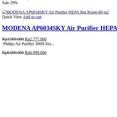
price
price
Sale 29%
was:
is:
Rp3.200.000.
Rp2.699.000.
Quick View
Add to cart
MODENA AP6034SKY Air Purifier HEPA 
Original
Current
Rp
3.900.000
Rp
2.777.000
price
price
Philips Air Purifier 3000i Ser...
was:
is:
Original
Current
Rp
8.000.000
Rp
6.999.000
Rp3.900.000.
Rp2.777.000.
price
price
was:
is:
Rp8.000.000.
Rp6.999.000.