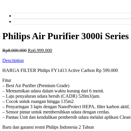
Philips Air Purifier 3000i Serie
Original
Current
Rp
8.000.000
Rp
6.999.000
price
price
Description
was:
is:
Rp8.000.000.
Rp6.999.000.
HARGA FILTER Philips FY1413 Active Carbon Rp 599.000
Fitur
– Best Air Purifier (Premium Grade)
– Memurnikan udara dalam waktu kurang dari 6 menit.
– Laju penyaluran udara bersih (CADR) 520m3/jam.
– Cocok untuk ruangan hingga 135m2
– Penyaringan 3 lapis dengan NanoProtect HEPA, filter karbon aktif,
– Sensor pintar untuk membersihkan udara dengan cerdas.
– Pantau Unit dan kendalikan pembersih udara melalui aplikasi Cle
Baru dan garansi resmi Philips Indonesia 2 Tahun