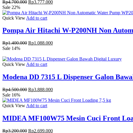
Original
Current
Rp
4.700.000
Rp
3.777.000
price
price
Sale 22%
was:
is:
Rp4.700.000.
Rp3.777.000.
Quick View
Add to cart
Pompa Air Hitachi W-P200NH Non Auto
Original
Current
Rp
1.400.000
Rp
1.088.000
price
price
Sale 14%
was:
is:
Rp1.400.000.
Rp1.088.000.
Quick View
Add to cart
Modena DD 7315 L Dispenser Galon Bawah
Original
Current
Rp
4.500.000
Rp
3.888.000
price
price
Sale 16%
was:
is:
Rp4.500.000.
Rp3.888.000.
Quick View
Add to cart
MIDEA MF100W75 Mesin Cuci Front Load
Original
Current
Rp
3.200.000
Rp
2.699.000