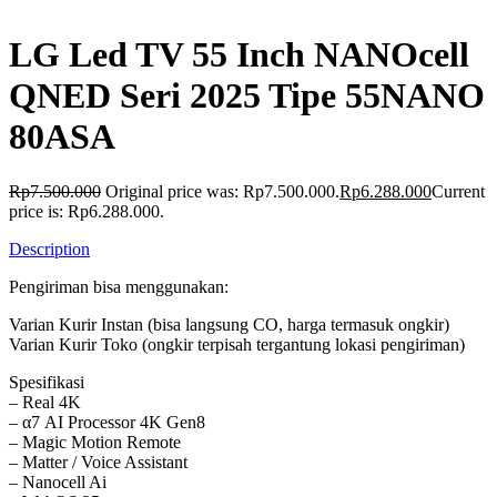
LG Led TV 55 Inch NANOcell
QNED Seri 2025 Tipe 55NANO
80ASA
Rp
7.500.000
Original price was: Rp7.500.000.
Rp
6.288.000
Current
price is: Rp6.288.000.
Description
Pengiriman bisa menggunakan:
Varian Kurir Instan (bisa langsung CO, harga termasuk ongkir)
Varian Kurir Toko (ongkir terpisah tergantung lokasi pengiriman)
Spesifikasi
– Real 4K
– α7 AI Processor 4K Gen8
– Magic Motion Remote
– Matter / Voice Assistant
– Nanocell Ai