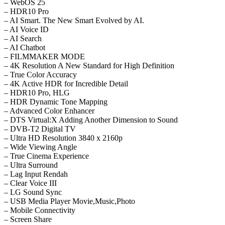
– WebOS 25
– HDR10 Pro
– AI Smart. The New Smart Evolved by AI.
– AI Voice ID
– AI Search
– AI Chatbot
– FILMMAKER MODE
– 4K Resolution A New Standard for High Definition
– True Color Accuracy
– 4K Active HDR for Incredible Detail
– HDR10 Pro, HLG
– HDR Dynamic Tone Mapping
– Advanced Color Enhancer
– DTS Virtual:X Adding Another Dimension to Sound
– DVB-T2 Digital TV
– Ultra HD Resolution 3840 x 2160p
– Wide Viewing Angle
– True Cinema Experience
– Ultra Surround
– Lag Input Rendah
– Clear Voice III
– LG Sound Sync
– USB Media Player Movie,Music,Photo
– Mobile Connectivity
– Screen Share