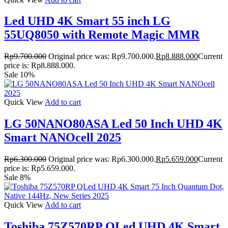
Led UHD 4K Smart 55 inch LG
55UQ8050 with Remote Magic MMR
Rp
9.700.000
Original price was: Rp9.700.000.
Rp
8.888.000
Current
price is: Rp8.888.000.
Sale 10%
Quick View
Add to cart
LG 50NANO80ASA Led 50 Inch UHD 4K
Smart NANOcell 2025
Rp
6.300.000
Original price was: Rp6.300.000.
Rp
5.659.000
Current
price is: Rp5.659.000.
Sale 8%
Quick View
Add to cart
Toshiba 75Z570RP QLed UHD 4K Smart