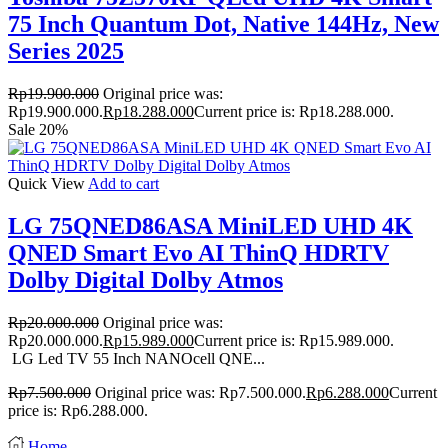
75 Inch Quantum Dot, Native 144Hz, New
Series 2025
Rp
19.900.000
Original price was:
Rp19.900.000.
Rp
18.288.000
Current price is: Rp18.288.000.
Sale 20%
Quick View
Add to cart
LG 75QNED86ASA MiniLED UHD 4K
QNED Smart Evo AI ThinQ HDRTV
Dolby Digital Dolby Atmos
Rp
20.000.000
Original price was:
Rp20.000.000.
Rp
15.989.000
Current price is: Rp15.989.000.
LG Led TV 55 Inch NANOcell QNE...
Rp
7.500.000
Original price was: Rp7.500.000.
Rp
6.288.000
Current
price is: Rp6.288.000.
Home