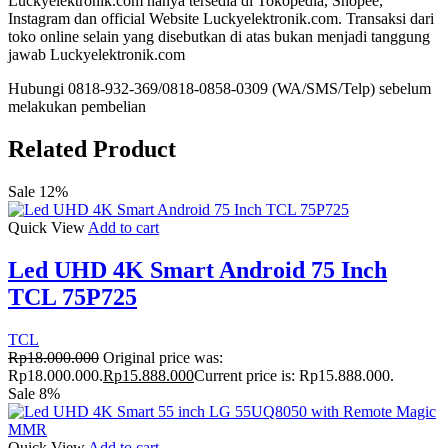
Luckyelektronik.com hanya tersedia di Tokopedia, Shopee,
Instagram dan official Website Luckyelektronik.com. Transaksi dari
toko online selain yang disebutkan di atas bukan menjadi tanggung
jawab Luckyelektronik.com
Hubungi 0818-932-369/0818-0858-0309 (WA/SMS/Telp) sebelum
melakukan pembelian
Related Product
Sale 12%
Quick View
Add to cart
Led UHD 4K Smart Android 75 Inch
TCL 75P725
TCL
Rp
18.000.000
Original price was:
Rp18.000.000.
Rp
15.888.000
Current price is: Rp15.888.000.
Sale 8%
Quick View
Add to cart