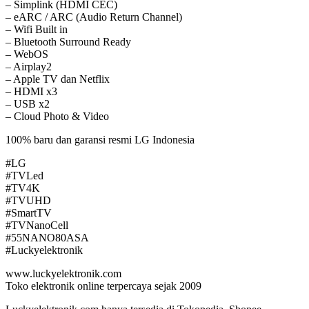
– Simplink (HDMI CEC)
– eARC / ARC (Audio Return Channel)
– Wifi Built in
– Bluetooth Surround Ready
– WebOS
– Airplay2
– Apple TV dan Netflix
– HDMI x3
– USB x2
– Cloud Photo & Video
100% baru dan garansi resmi LG Indonesia
#LG
#TVLed
#TV4K
#TVUHD
#SmartTV
#TVNanoCell
#55NANO80ASA
#Luckyelektronik
www.luckyelektronik.com
Toko elektronik online terpercaya sejak 2009