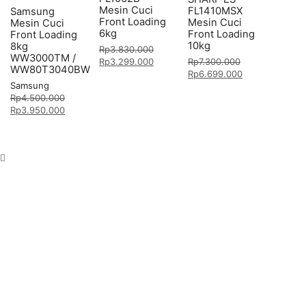
Mesin Cuci
FL1410MSX
Samsung
Front Loading
Mesin Cuci
Mesin Cuci
6kg
Front Loading
Front Loading
10kg
8kg
Rp
3.830.000
WW3000TM /
Rp
3.299.000
Rp
7.300.000
WW80T3040BW
Rp
6.699.000
Samsung
Rp
4.500.000
Rp
3.950.000