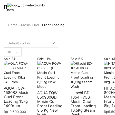
Home
Mesin Cuci
Front Loading
Sale 8%
Sale 11%
Sale 6%
Sale 4
AQUA FQW-
HITAC
1580BS Mesin
802H
AQUA FQW-
Hitachi BD-
Cuci Front
Mesin
850900QD
1054HVOS
Loading 15kg
Front
Mesin Cuci
Mesin Cuci
1400rpm
8kg 1
Front Loading
Front Loading
8,5 Kg New
10,5Kg Steam
Rp
10.500.000
Rp
5.5
Model
Wash