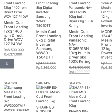
Mesin Cuci
Front Loading
12kg 1400
Mesin Cuci
Mesin Cuci
MODE
rpm Direct
Front Loading
Front Loading
1244
Drive WCV
8kg Digital
Panasonic
Mesin
127 P4DW
Inverter
NA-
Front
Samsung
S106FR1BN
12 kg
Rp
8.500.000
WW80
10kg built in
Powe
Rp
7.377.000
T504DTT
Dryer 6kg
Invert
100% Kering
Rp
4.950.000
Rp
7.0
Rp
13.900.000
Rp
4.369.000
Rp
6.3
Rp
11.999.000
Sale 12%
Sale 14%
Sale 8%
SHARP ES-
FL1062B
SHARP ES-