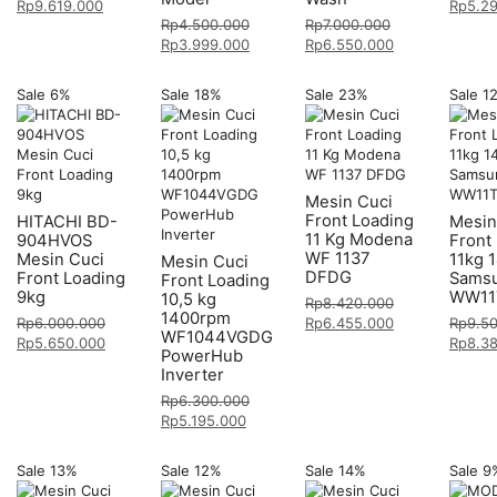
Rp
9.619.000
Rp
5.2
Rp
4.500.000
Rp
7.000.000
Rp
3.999.000
Rp
6.550.000
Sale 6%
Sale 18%
Sale 23%
Sale 1
Mesin Cuci
Front Loading
HITACHI BD-
Mesin
11 Kg Modena
904HVOS
Front
WF 1137
Mesin Cuci
11kg 
Mesin Cuci
DFDG
Front Loading
Sams
Front Loading
9kg
WW11
10,5 kg
Rp
8.420.000
1400rpm
Rp
6.000.000
Rp
6.455.000
Rp
9.5
WF1044VGDG
Rp
5.650.000
Rp
8.3
PowerHub
Inverter
Rp
6.300.000
Rp
5.195.000
Sale 13%
Sale 12%
Sale 14%
Sale 9